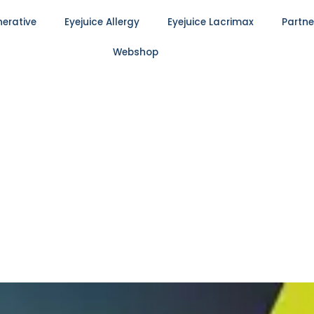
nerative
Eyejuice Allergy
Eyejuice Lacrimax
Partne
Webshop