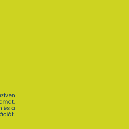
nzíven
zemet,
n és a
ációt.