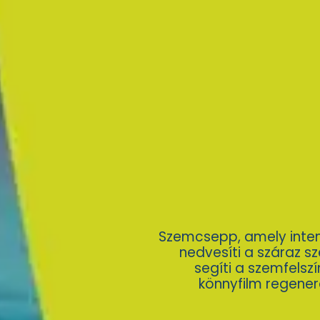
Szemcsepp, amely inte
nedvesíti a száraz s
segíti a szemfelszí
könnyfilm regener